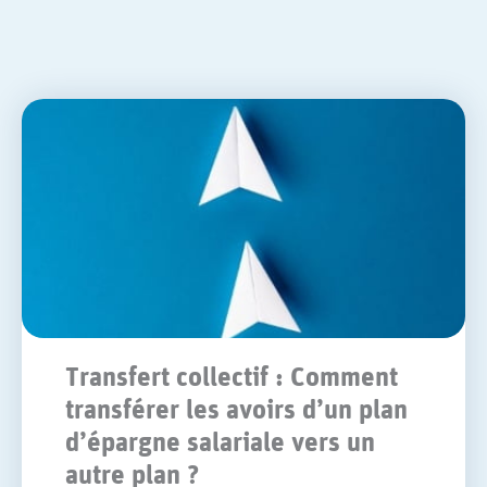
Transfert collectif : Comment
transférer les avoirs d’un plan
d’épargne salariale vers un
autre plan ?