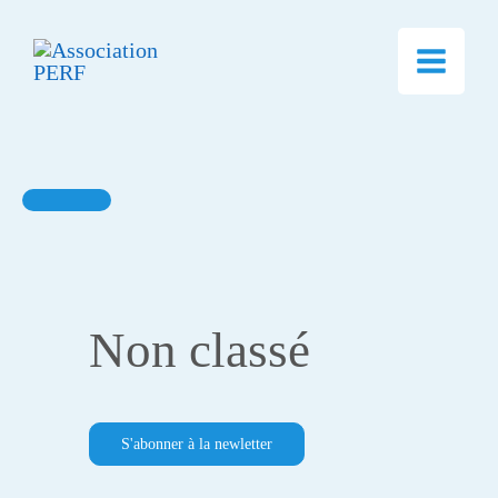
Aller
au
contenu
Non classé
S'abonner à la newletter